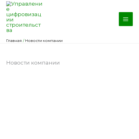
Перейти
к
содержимому
Главная
Новости компании
Новости компании
Управление цифровизации строительства
Экзон