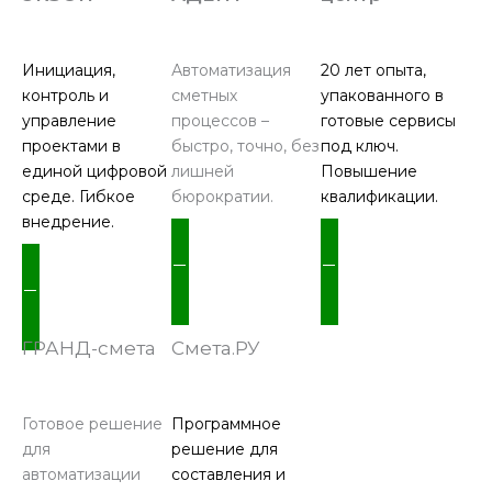
Инициация,
Автоматизация
20 лет опыта,
контроль и
сметных
упакованного в
управление
процессов –
готовые сервисы
проектами в
быстро, точно, без
под ключ.
единой цифровой
лишней
Повышение
среде. Гибкое
бюрократии.
квалификации.
внедрение.
ПОДРОБНЕЕ
ПОДРОБНЕЕ
ПОДРОБНЕЕ
ГРАНД-смета
Смета.РУ
Готовое решение
Программное
для
решение для
автоматизации
составления и