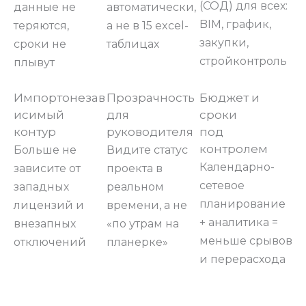
(СОД) для всех:
данные не
автоматически,
BIM, график,
теряются,
а не в 15 excel-
закупки,
сроки не
таблицах
стройконтроль
плывут
Импортонезав
Прозрачность
Бюджет и
исимый
для
сроки
контур
руководителя
под
контролем
Больше не
Видите статус
Календарно-
зависите от
проекта в
сетевое
западных
реальном
планирование
лицензий и
времени, а не
+ аналитика =
внезапных
«по утрам на
меньше срывов
отключений
планерке»
и перерасхода