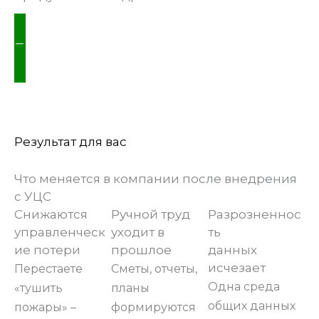
ПЕРЕЗВОНИТЕ МНЕ
Результат для вас
Что меняется в компании после внедрения
с УЦС
Снижаются
Ручной труд
Разрозненнос
управленческ
уходит в
ть
ие потери
прошлое
данных
исчезает
Перестаете
Сметы, отчеты,
Одна среда
«тушить
планы
общих данных
пожары» –
формируются