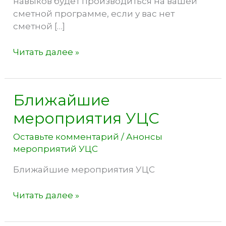
навыков будет производиться на вашей
сметной программе, если у вас нет
сметной […]
Онлайн-
Читать далее »
практикум
по
составлению
Ближайшие
смет
мероприятия УЦС
на
строительно-
Оставьте комментарий
/
Анонсы
монтажные
мероприятий УЦС
работы
Ближайшие мероприятия УЦС
Ближайшие
Читать далее »
мероприятия
УЦС