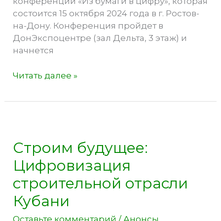
конференции «Из бумаги в цифру», которая
состоится 15 октября 2024 года в г. Ростов-
на-Дону. Конференция пройдет в
ДонЭкспоцентре (зал Дельта, 3 этаж) и
начнется
Приглашаем
Читать далее »
на
бесплатную
строительную
конференцию
«Из
Строим будущее:
бумаги
в
Цифровизация
цифру»
строительной отрасли
г.
Кубани
Ростов-
на-
Оставьте комментарий
/
Анонсы