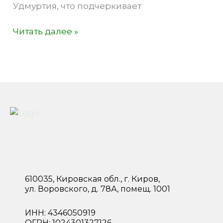
Удмуртия, что подчеркивает
Вместе
Читать далее »
строим
цифровое
будущее
Удмуртской
республики
610035, Кировская обл., г. Киров,
ул. Воровского, д. 78А, помещ. 1001
ИНН: 4346050919
ОГРН: 1024301327126