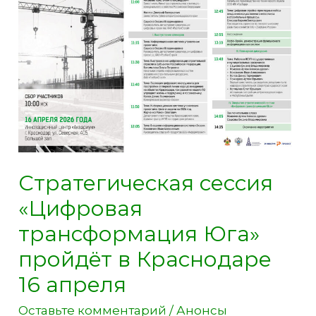
Кирове:
экспертные
разборы
и
работа
в
программе
«Адепт»
Стратегическая сессия
«Цифровая
трансформация Юга»
пройдёт в Краснодаре
16 апреля
Оставьте комментарий
/
Анонсы