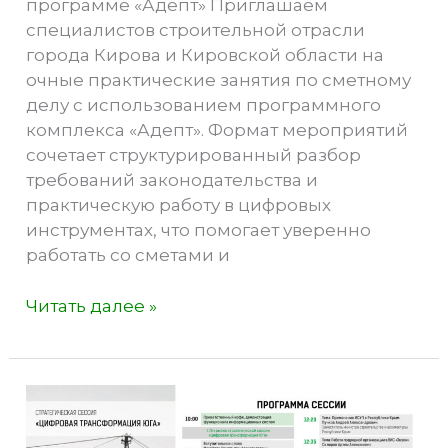
программе «Адепт» Приглашаем
специалистов строительной отрасли
города Кирова и Кировской области на
очные практические занятия по сметному
делу с использованием программного
комплекса «Адепт». Формат мероприятий
сочетает структурированный разбор
требований законодательства и
практическую работу в цифровых
инструментах, что помогает уверенно
работать со сметами и
Практические
Читать далее »
занятия
по
сметному
делу
в